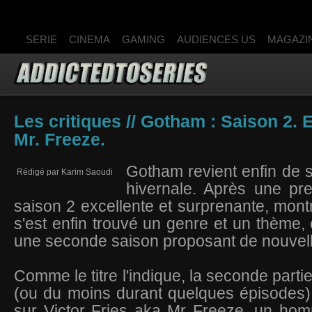
SERIE
CINEMA
GAMING
AUDIENCES US
MAGAZI
Les critiques // Gotham : Saison 2. 
Mr. Freeze.
Gotham revient enfin de 
Rédigé par Karim Saoudi
hivernale. Après une pre
saison 2 excellente et surprenante, montr
s'est enfin trouvé un genre et un thème, 
une seconde saison proposant de nouvel
Comme le titre l'indique, la seconde parti
(ou du moins durant quelques épisodes),
sur Victor Fries aka Mr Freeze, un hom