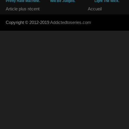
Pretty Hate Machine.
Will Be Judged.
Light The Wick.
Article plus récent
Accueil
Copyright © 2012-2019
Addictedtoseries.com
- Designed by
SoraTem