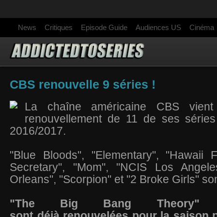
News
Critiques
Episode Guide
Audiences US
Cinéma
CBS renouvelle 9 séries !
La chaîne américaine CBS vient 
renouvellement de 11 de ses séries
2016/2017.
"Blue Bloods", "Elementary", "Hawaii 
Secretary", "Mom", "NCIS Los Angel
Orleans", "Scorpion" et "2 Broke Girls" s
"The Big Bang Theory" 
sont déjà renouvelées pour la saison 