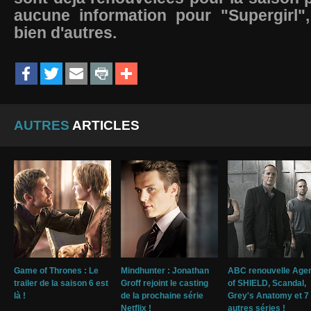
aucune information pour "Supergirl",
bien d'autres.
AUTRES
ARTICLES
Game of Thrones : Le
Mindhunter : Jonathan
ABC renouvelle Agen
trailer de la saison 6 est
Groff rejoint le casting
of SHIELD, Scandal,
là !
de la prochaine série
Grey's Anatomy et 7
Netflix !
autres séries !