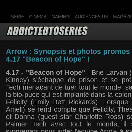
SERIE
CINEMA
GAMING
AUDIENCES US
MAGAZI
Arrow : Synopsis et photos promos 
4.17 "Beacon of Hope" !
4.17 - "Beacon of Hope"
- Brie Larvan 
Kinney) s'échappe de prison et se pr
Tech menaçant de tuer tout le monde, sauf
la bio-puce qui est implanté dans la colo
Felicity (Emily Bett Rickards). Lorsque
Amell) se rend compte que Felicity, Thea
et Donna (guest star Charlotte Ross) s
Palmer Tech avec tout le monde, il s
surprenant pour aider l'équipe Arrow à sa