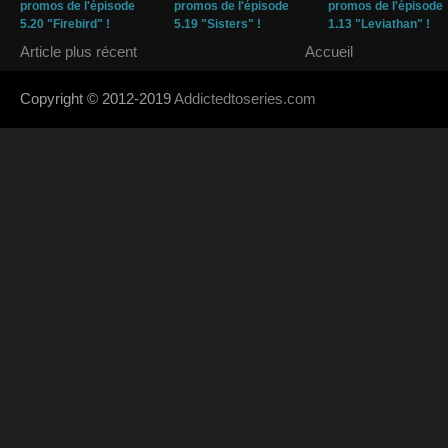
promos de l'épisode
promos de l'épisode
promos de l'épisode
5.20 "Firebird" !
5.19 "Sisters" !
1.13 "Leviathan" !
Article plus récent
Accueil
Copyright © 2012-2019
Addictedtoseries.com
- Designed by
SoraTem