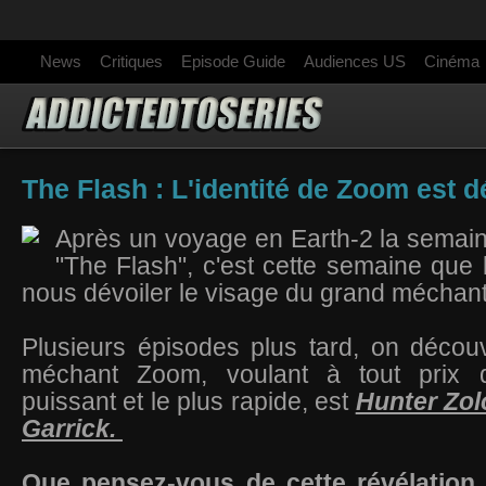
News
Critiques
Episode Guide
Audiences US
Cinéma
The Flash : L'identité de Zoom est d
Après un voyage en Earth-2 la semai
"The Flash", c'est cette semaine que l
nous dévoiler le visage du grand méchan
Plusieurs épisodes plus tard, on décou
méchant Zoom, voulant à tout prix d
puissant et le plus rapide, est
Hunter Zol
Garrick.
Que pensez-vous de cette révélation