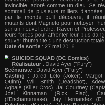
invincible, adoré comme un dieu. Se rév
sommeil de plusieurs milliers d'années 
par le monde qu'il découvre, il réun
mutants dont Magneto pour nettoyer l'hu
sur un nouvel ordre. Raven et Professeu
leurs forces pour affronter leur plus dan
sauver l'humanité d'une destruction totale
Date de sortie
: 27 mai 2016
SUICIDE SQUAD (DC Comics)
Réalisateur
: David Ayer ("Fury")
Scénariste
: David Ayer ("Fury")
Casting
: Jared Leto (Joker), Margot
Quinn), Will Smith (Deadshot), Adew
Agbaje (Killer Croc), Jai Courtney (Cap
Joel Kinnaman (Rick Flag), Car
(l'Enchanteresse), Jay Hernandez (El