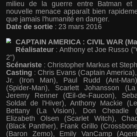
milieu de la guerre entre Batman et
nouvelle menace apparaît bien rapideme
que jamais l'humanité en danger.
Date de sortie
: 23 mars 2016
CAPTAIN AMERICA : CIVIL WAR (Ma
Réalisateur
: Anthony et Joe Russo (
2")
Scénariste
: Christopher Markus et Ste
Casting
: Chris Evans (Captain America
Jr. (Iron Man), Paul Rudd (Ant-Man
(Spider-Man), Scarlett Johansson (La
Jeremy Renner (Œil-de-Faucon), Seba
Soldat de l'Hiver), Anthony Mackie (L
Bettany (La Vision), Don Cheadle 
Elizabeth Olsen (Scarlet Witch), Ch
(Black Panther), Frank Grillo (Crossbone
(Baron Zemo), Emily VanCamp (Agent