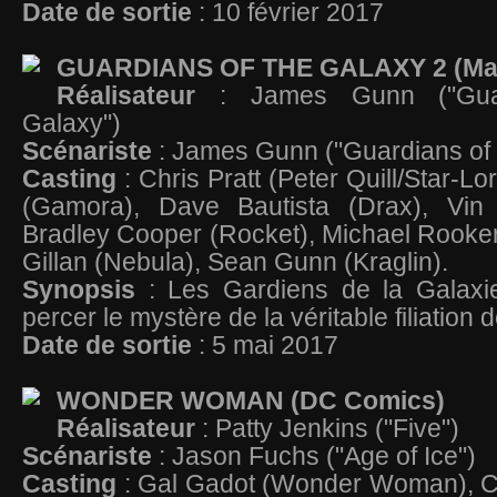
Date de sortie
: 10 février 2017
GUARDIANS OF THE GALAXY 2 (Ma
Réalisateur
: James Gunn ("Gua
Galaxy")
Scénariste
: James Gunn ("Guardians of
Casting
: Chris Pratt (Peter Quill/Star-L
(Gamora), Dave Bautista (Drax), Vin 
Bradley Cooper (Rocket), Michael Rooke
Gillan (Nebula), Sean Gunn (Kraglin).
Synopsis
: Les Gardiens de la Galaxi
percer le mystère de la véritable filiation 
Date de sortie
: 5 mai 2017
WONDER WOMAN (DC Comics)
Réalisateur
: Patty Jenkins ("Five")
Scénariste
: Jason Fuchs ("Age of Ice")
Casting
: Gal Gadot (Wonder Woman), Ch