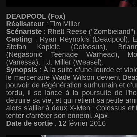
DEADPOOL (Fox)
Réalisateur
: Tim Miller
Scénariste
: Rhett Reese ("Zombieland")
Casting
: Ryan Reynolds (Deadpool), Ed
Stefan Kapicic (Colossus), Brian
(Negasonic Teenage Warhead), Mo
(Vanessa), T.J. Miller (Weasel).
Synopsis
: À la suite d'une lourde et vio
le mercenaire Wade Wilson devient Dead
pouvoir de régénération surhumain et d'u
tordu, il se lance à la poursuite de l'ho
détruire sa vie, et qui retient sa petite am
alors s'allier à deux X-Men : Colossus et
tenter d'arrêter son ennemi, Ajax.
Date de sortie
: 12 février 2016