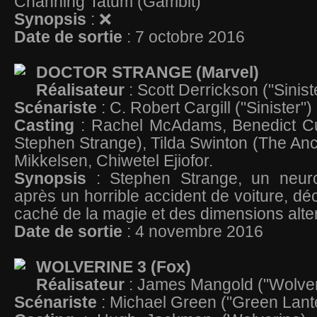
Channing Tatum (Gambit)
Synopsis
: ❌
Date de sortie
: 7 octobre 2016
DOCTOR STRANGE (Marvel)
Réalisateur
: Scott Derrickson ("Sinist
Scénariste
: C. Robert Cargill ("Sinister")
Casting
: Rachel McAdams, Benedict C
Stephen Strange), Tilda Swinton (The An
Mikkelsen, Chiwetel Ejiofor.
Synopsis
: Stephen Strange, un neuroc
après un horrible accident de voiture, d
caché de la magie et des dimensions alte
Date de sortie
: 4 novembre 2016
WOLVERINE 3 (Fox)
Réalisateur
: James Mangold ("Wolver
Scénariste
: Michael Green ("Green Lant