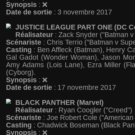
Synopsis
: ❌
Date de sortie
: 3 novembre 2017
JUSTICE LEAGUE PART ONE (DC C
Réalisateur
: Zack Snyder ("Batman 
Scénariste
: Chris Terrio ("Batman v Su
Casting
: Ben Affleck (Batman), Henry Ca
Gal Gadot (Wonder Woman), Jason Mo
Amy Adams (Lois Lane), Ezra Miller (Fl
(Cyborg).
Synopsis
: ❌
Date de sortie
: 17 novembre 2017
BLACK PANTHER (Marvel)
Réalisateur
: Ryan Coogler ("Creed")
Scénariste
: Joe Robert Cole ("American
Casting
: Chadwick Boseman (Black Pan
Synopsis
: ❌