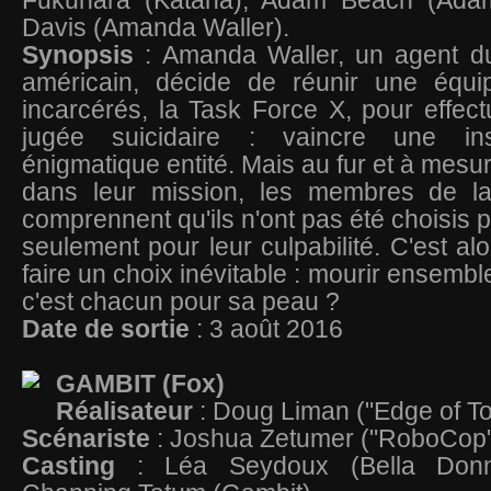
Fukuhara (Katana), Adam Beach (Adam
Davis (Amanda Waller).
Synopsis
: Amanda Waller, un agent 
américain, décide de réunir une équi
incarcérés, la Task Force X, pour effec
jugée suicidaire : vaincre une in
énigmatique entité. Mais au fur et à mesur
dans leur mission, les membres de l
comprennent qu'ils n'ont pas été choisis 
seulement pour leur culpabilité. C'est alo
faire un choix inévitable : mourir ensemb
c'est chacun pour sa peau ?
Date de sortie
: 3 août 2016
GAMBIT (Fox)
Réalisateur
: Doug Liman ("Edge of 
Scénariste
: Joshua Zetumer ("RoboCop
Casting
: Léa Seydoux (Bella Donn