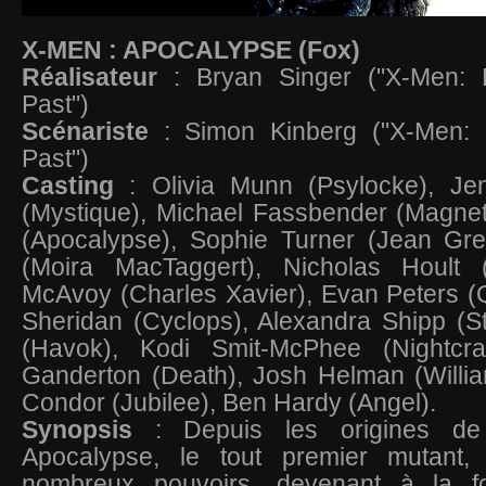
X-MEN : APOCALYPSE (Fox)
Réalisateur
: Bryan Singer ("X-Men: 
Past")
Scénariste
: Simon Kinberg ("X-Men: 
Past")
Casting
: Olivia Munn (Psylocke), Je
(Mystique), Michael Fassbender (Magnet
(Apocalypse), Sophie Turner (Jean Gr
(Moira MacTaggert), Nicholas Hoult 
McAvoy (Charles Xavier), Evan Peters (Q
Sheridan (Cyclops), Alexandra Shipp (St
(Havok), Kodi Smit-McPhee (Nightcra
Ganderton (Death), Josh Helman (Willia
Condor (Jubilee), Ben Hardy (Angel).
Synopsis
: Depuis les origines de l
Apocalypse, le tout premier mutant
nombreux pouvoirs, devenant à la fo