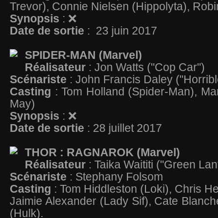
Trevor), Connie Nielsen (Hippolyta), Rob
Synopsis
: ❌
Date de sortie
: 23 juin 2017
SPIDER-MAN (Marvel)
Réalisateur
: Jon Watts ("Cop Car")
Scénariste
: John Francis Daley ("Horri
Casting
: Tom Holland (Spider-Man), Ma
May)
Synopsis
: ❌
Date de sortie
: 28 juillet 2017
THOR : RAGNAROK (Marvel)
Réalisateur
: Taika Waititi ("Green La
Scénariste
: Stephany Folsom
Casting
: Tom Hiddleston (Loki), Chris H
Jaimie Alexander (Lady Sif), Cate Blanche
(Hulk).