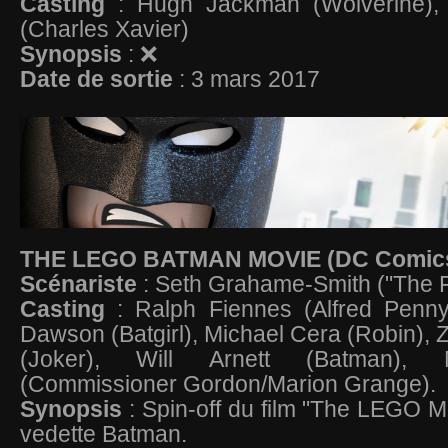
Casting
: Hugh Jackman (Wolverine), 
(Charles Xavier)
Synopsis
: ❌
Date de sortie
: 3 mars 2017
THE LEGO BATMAN MOVIE (DC Comic
Scénariste
: Seth Grahame-Smith ("The 
Casting
: Ralph Fiennes (Alfred Penny
Dawson (Batgirl), Michael Cera (Robin), Z
(Joker), Will Arnett (Batman),
(Commissioner Gordon/Marion Grange).
Synopsis
: Spin-off du film "The LEGO M
vedette Batman.