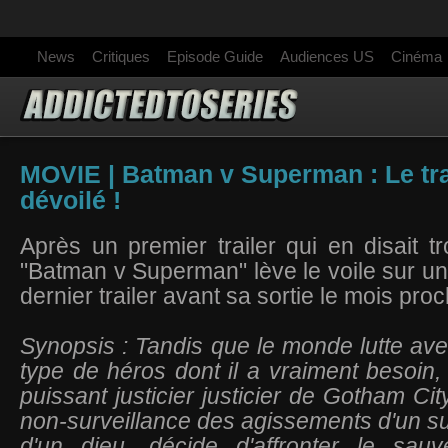
News
Critiques
Episode Guide
Audiences US
Cinéma
MOVIE | Batman v Superman : Le trai
dévoilé !
Après un premier trailer qui en disait tro
"Batman v Superman" lève le voile sur un
dernier trailer avant sa sortie le mois pro
Synopsis : Tandis que le monde lutte ave
type de héros dont il a vraiment besoin, 
puissant justicier justicier de Gotham City
non-surveillance des agissements d'un s
d'un dieu, décide d'affronter le sau