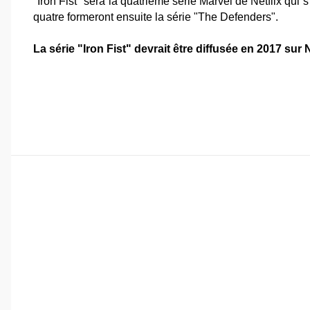
"Iron Fist" sera la quatrième série Marvel de Netflix qui
quatre formeront ensuite la série "The Defenders".
La série "Iron Fist" devrait être diffusée en 2017 sur N