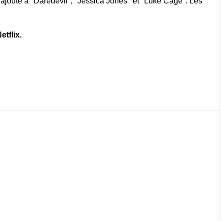
 s'ajoute à "Daredevil", "Jessica Jones" et "Luke Cage". Les
etflix.