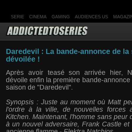
SERIE
CINEMA
GAMING
AUDIENCES US
MAGAZI
Daredevil : La bande-annonce de la 
dévoilée !
Après avoir teasé son arrivée hier, Ne
dévoile enfin la première bande-annonce
saison de "Daredevil".
Synopsis : Juste au moment où Matt pen
l'ordre à la ville, de nouvelles forces a
Kitchen. Maintenant, l'homme sans peur d
à un nouvel adversaire, Frank Castle et 
ancienne flamme - Elektra Natchios.