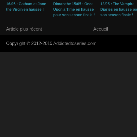
16/05 : Gotham et Jane
Dimanche 15/05 : Once
13/05 : The Vampire
the Virgin en hausse !
Upon a Time en hausse
Diaries en hausse po
pour son season finale !
son season finale !
Article plus récent
Accueil
Copyright © 2012-2019
Addictedtoseries.com
- Designed by
SoraTem