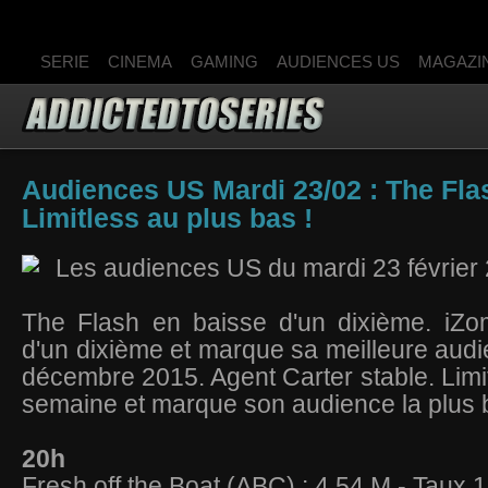
SERIE
CINEMA
GAMING
AUDIENCES US
MAGAZI
Audiences US Mardi 23/02 : The Fla
Limitless au plus bas !
Les audiences US du mardi 23 février
The Flash en baisse d'un dixième. iZ
d'un dixième et marque sa meilleure audi
décembre 2015. Agent Carter stable. Limit
semaine et marque son audience la plus
20h
Fresh off the Boat (ABC) : 4,54 M - Taux 1