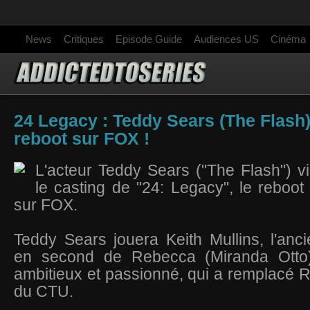
News
Critiques
Episode Guide
Audiences US
Cinéma
24 Legacy : Teddy Sears (The Flash) 
reboot sur FOX !
L'acteur Teddy Sears ("The Flash") vi
le casting de "24: Legacy", le reboot 
sur FOX.
Teddy Sears jouera Keith Mullins, l'an
en second de Rebecca (Miranda Otto
ambitieux et passionné, qui a remplacé R
du CTU.