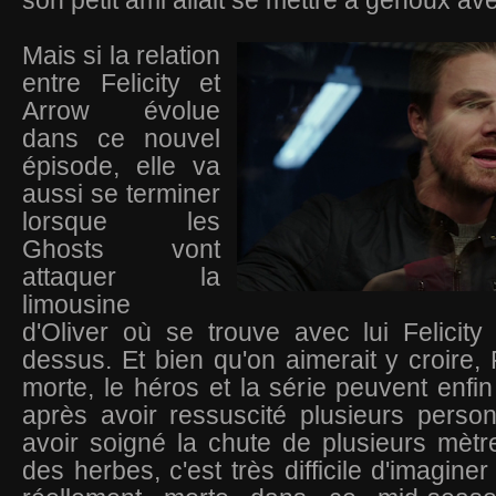
son petit ami allait se mettre à genoux a
Mais si la relation
entre Felicity et
Arrow évolue
dans ce nouvel
épisode, elle va
aussi se terminer
lorsque les
Ghosts vont
attaquer la
limousine
d'Oliver où se trouve avec lui Felicity q
dessus. Et bien qu'on aimerait y croire, F
morte, le héros et la série peuvent enfin 
après avoir ressuscité plusieurs perso
avoir soigné la chute de plusieurs mètr
des herbes, c'est très difficile d'imaginer