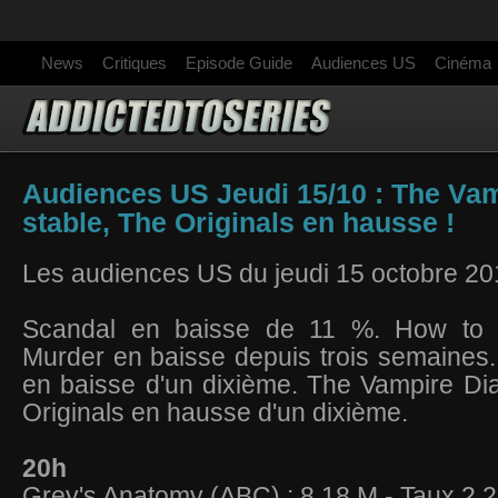
News
Critiques
Episode Guide
Audiences US
Cinéma
Audiences US Jeudi 15/10 : The Vam
stable, The Originals en hausse !
Les audiences US du jeudi 15 octobre 20
Scandal en baisse de 11 %. How to
Murder en baisse depuis trois semaines
en baisse d'un dixième. The Vampire Dia
Originals en hausse d'un dixième.
20h
Grey's Anatomy (ABC) : 8,18 M - Taux 2,2