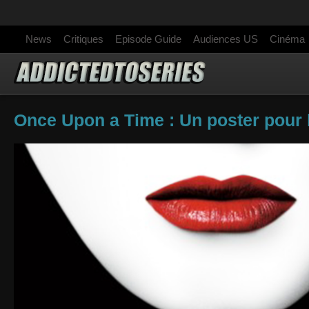
News
Critiques
Episode Guide
Audiences US
Cinéma
Once Upon a Time : Un poster pour l