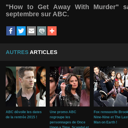
"How to Get Away With Murder" sa
septembre sur ABC.
AUTRES
ARTICLES
ABC dévoile les dates
Une promo ABC
Fox renouvelle Broo
de la rentrée 2015 !
regroupe les
Nine-Nine et The Las
personnages de Once
Man on Earth !
Upon a Time, Scandal et