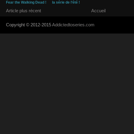
Fear the Walking Dead !
la série de l’été !
Article plus récent
Accueil
Copyright © 2012-2015
Addictedtoseries.com
- Designed by
SoraTem