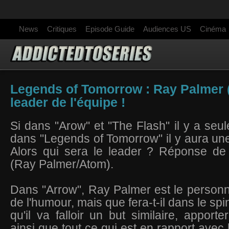
News
Critiques
Episode Guide
Audiences US
Cinéma
Legends of Tomorrow : Ray Palmer (
leader de l'équipe !
Si dans "Arow" et "The Flash" il y a seu
dans "Legends of Tomorrow" il y aura une
Alors qui sera le leader ? Réponse d
(Ray Palmer/Atom).
Dans "Arrow", Ray Palmer est le person
de l'humour, mais que fera-t-il dans le spi
qu'il va falloir un but similaire, apport
ainsi que tout ce qui est en rapport avec