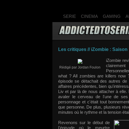
SERIE
CINEMA
GAMING
A
Les critiques // iZombie : Saison 
iZombie revi
clairemen
Rédigé par Jordan Foulon
Personnellem
what ? All zombies are killers now ?"
épisode se détachait des autres de p
affaires précédentes, bien qu'intéres
Liv et par là de nous attacher à elle.
avaler le cerveau de l'une de ses 
personnage et c'était tout bonnement
que personne. De plus, plusieurs révé
minutes où le rythme et la tension éta
Revenons sur le début de
l'épisode où le meurtre