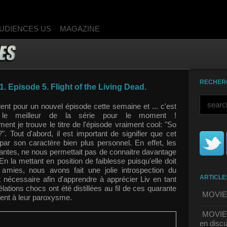
UDIENCES US
MAGAZINE
RECHER
1. Episode 5. Flight of the Living Dead.
ent pour un nouvel épisode cette semaine et ... c'est
t le meilleur de la série pour le moment !
ent je trouve le titre de l'épisode vraiment cool: "So
. Tout d'abord, il est important de signifier que cet
ar son caractère bien plus personnel. En effet, les
santes, ne nous permettait pas de connaitre davantage
 En la mettant en position de faiblesse puisqu'elle doit
amies, nous avons fait une jolie introspection du
ARTICLE
 nécessaire afin d'apprendre à apprécier Liv en tant
lations chocs ont été dist
illées au fil de ces quarante
MOVIE | 
ient à leur paroxysme.
MOVIE |
en discu