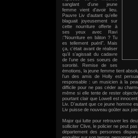
sanglant d'une jeune
femme vient d'avoir lieu.
Pauvre Liv d'autant qu'elle
blaguait joyeusement sur
cette nourriture offerte à
ses yeux avec Ravi
:"Nourriture en bâton ? Tu
es tellement puéril". Mais
ça, c'était avant de réaliser
qu'il s'agissait du cadavre
de l'une de ses soeurs de
sororité. Remise de ses
émotions, la jeune femme tient absol
l'un des amis de Holly est persuad
responsable : un musicien à la peau 
difficile pour ne pas céder au charme
même si elle tente de rester objective
pourtant clair que Lowell est innocent
Liv. D'autant que ce jeune homme est 
Liv puisse de nouveau goûter aux joie
Major qui lutte pour retrouver les deu
solliciter Clive, le policier ne peut p
département des personnes disparu
enquêter sur son temps personnel et il