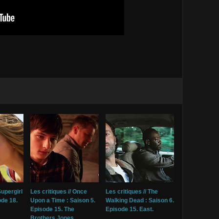
Supergirl
Les critiques // Once
Les critiques // The
ode 18.
Upon a Time : Saison 5.
Walking Dead : Saison 6.
Episode 15. The
Episode 15. East.
Brothers Jones.