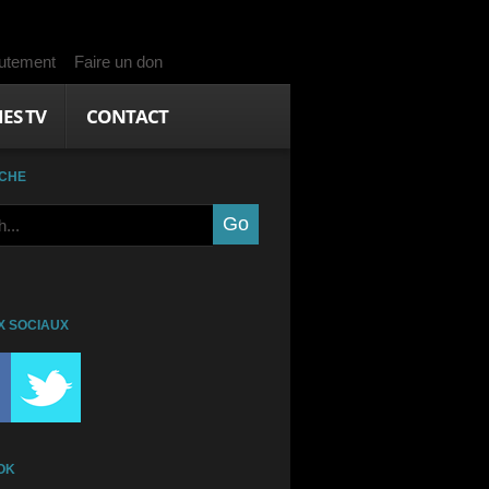
utement
Faire un don
IES TV
CONTACT
CHE
X SOCIAUX
OK