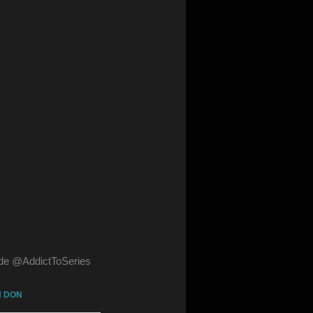
de @AddictToSeries
N DON