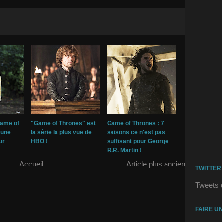
Game of
"Game of Thrones" est
Game of Thrones : 7
 une
la série la plus vue de
saisons ce n'est pas
ur
HBO !
suffisant pour George
R.R. Martin !
Accueil
Article plus ancien
TWITTER
Tweets 
FAIRE U