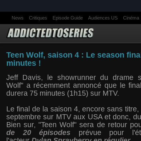
News
Critiques
Episode Guide
Audiences US
Cinéma
Teen Wolf, saison 4 : Le season fina
minutes !
Jeff Davis, le showrunner du drame s
Wolf" a récemment annoncé que le final
durera 75 minutes (1h15) sur MTV.
Le final de la saison 4, encore sans titre,
septembre sur MTV aux USA et donc, dur
Bien sur, "Teen Wolf" sera de retour po
de 20 épisodes
prévue pour l'é
l'acteur
Dylan Sprayberry en régulier.