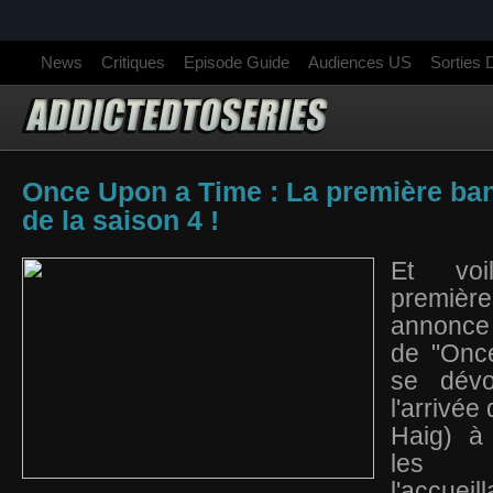
News
Critiques
Episode Guide
Audiences US
Sorties
Once Upon a Time : La première b
de la saison 4 !
Et voi
premi
annonce
de "Onc
se dévo
l'arrivée
Haig) à
les 
l'accueil