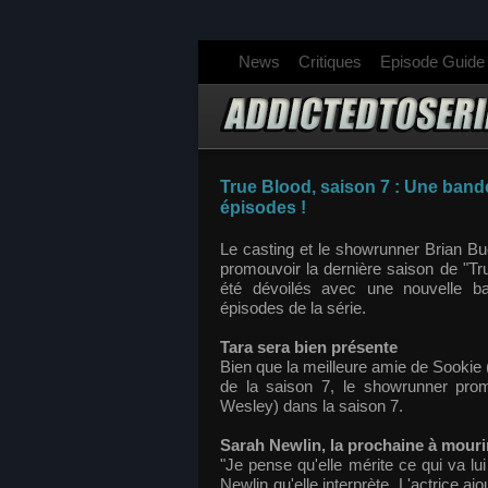
News
Critiques
Episode Guide
True Blood, saison 7 : Une band
épisodes !
Le casting et le showrunner Brian B
promouvoir la dernière saison de "Tru
été dévoilés avec une nouvelle b
épisodes de la série.
Tara sera bien présente
Bien que la meilleure amie de Sookie 
de la saison 7, le showrunner pro
Wesley) dans la saison 7.
Sarah Newlin, la prochaine à mouri
"Je pense qu'elle mérite ce qui va l
Newlin qu'elle interprète. L'actrice aj