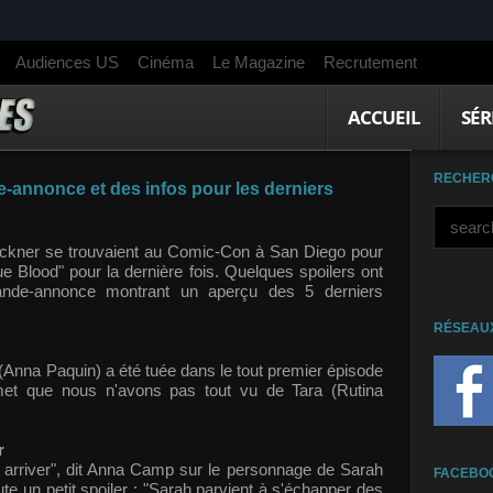
Audiences US
Cinéma
Le Magazine
Recrutement
ACCUEIL
SÉR
RECHER
e-annonce et des infos pour les derniers
uckner se trouvaient au Comic-Con à San Diego pour
e Blood" pour la dernière fois. Quelques spoilers ont
ande-annonce montrant un aperçu des 5 derniers
RÉSEAU
(Anna Paquin) a été tuée dans le tout premier épisode
met que nous n'avons pas tout vu de Tara (Rutina
r
ui arriver", dit Anna Camp sur le personnage de Sarah
FACEBO
oute un petit spoiler : "Sarah parvient à s'échapper des