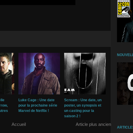
NOUVELL
lle
Luke Cage : Une date
Scream : Une date, un
rrow,
pour la prochaine série
poster, un synopsis et
utres
Marvel de Netflix !
un casting pour la
saison 2 !
Accueil
Article plus ancien
ARTICLE