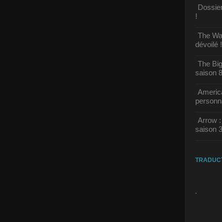
Dossier
!
The Wal
dévoilé !
The Big
saison 8
America
personn
Arrow :
saison 3
TRADUC
.