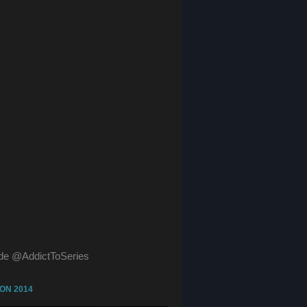
de @AddictToSeries
ON 2014