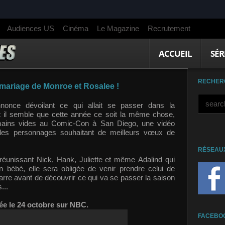
Audiences US
Cinéma
Le Magazine
Recrutement
ACCUEIL
SÉR
RECHER
mariage de Monroe et Rosalee !
nonce dévoilant ce qui allait se passer dans la
et il semble que cette année ce soit la même chose,
 mains vides au Comic-Con à San Diego, une vidéo
 les personnages souhaitant de meilleurs vœux de
RÉSEAU
réunissant Nick, Hank, Juliette et même Adalind qui
n bébé, elle sera obligée de venir prendre celui de
rre avant de découvrir ce qui va se passer la saison
...
ée le 24 octobre sur NBC.
FACEBO