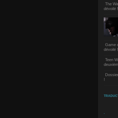
The Wal
dévoilé !
Game of
dévoilé !
Teen Wo
deuxième
Dossier
!
TRADUC
.