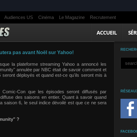
Audiences US
Cinéma
Le Magazine
Recrutement
ACCUEIL
SÉR
RECHER
utera pas avant Noël sur Yahoo!
rsque la plateforme streaming Yahoo a annoncé les
mmunity" annulée par NBC était de savoir comment et
 seront déployés et quand est-ce qu'ils seront mis à
u Comic-Con que les épisodes seront diffusés par
RÉSEAU
 diffuse des saisons en entier. Quant à savoir quand
a saison 6, le seul indice dévoilé est que ce ne sera
munity" ?
FACEBO