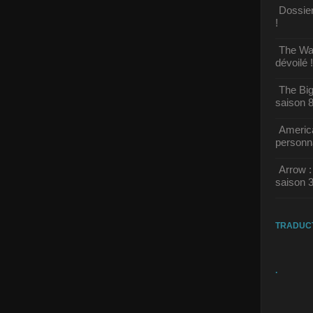
Dossier
!
The Wal
dévoilé !
The Big
saison 8
America
personn
Arrow :
saison 3
TRADUC
.