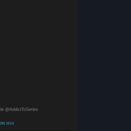
de @AddictToSeries
ON 2014