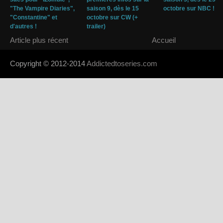
"The Vampire Diaries",
saison 9, dès le 15
octobre sur NBC !
"Constantine" et
octobre sur CW (+
d'autres !
trailer)
Article plus récent
Accueil
Copyright © 2012-2014
Addictedtoseries.com
- Designed by
SoraTem