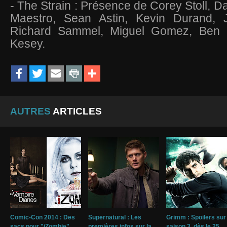
- The Strain : Présence de Corey Stoll, D
Maestro, Sean Astin, Kevin Durand, 
Richard Sammel, Miguel Gomez, Ben 
Kesey.
AUTRES
ARTICLES
Comic-Con 2014 : Des
Supernatural : Les
Grimm : Spoilers sur 
sacs pour "iZombie",
premières infos sur la
saison 3, dès le 25