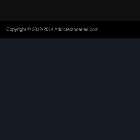
Copyright © 2012-2014
Addictedtoseries.com
- Designed by
SoraTem