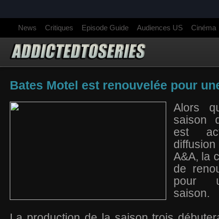
News
Critiques
Episode Guide
Audiences US
Cinéma
Bates Motel est renouvelée pour une
Alors q
saison 
est ac
diffusi
A&A, la 
de reno
pour u
saison.
La production de la saison trois débuter