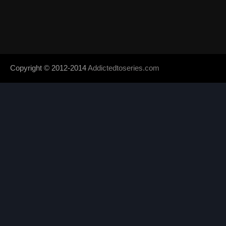
Copyright © 2012-2014
Addictedtoseries.com
- Designed by
SoraTem