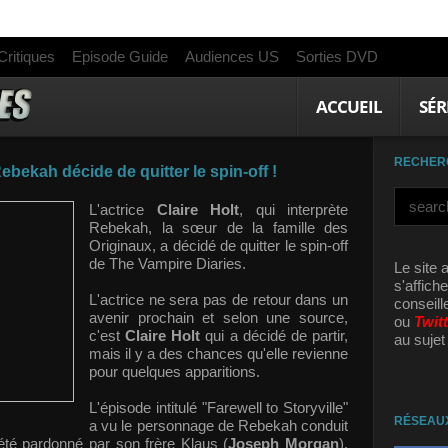
Critiques
Episode Guide
Audiences US
Sorties DVD
ACCUEIL
SÉR
RECHER
Rebekah décide de quitter le spin-off !
L'actrice
Claire Holt
, qui interprète
Rebekah, la sœur de la famille des
Originaux, a décidé de quitter le spin-off
de The Vampire Diaries.
Le site 
s'affich
L'actrice ne sera pas de retour dans un
conseill
avenir prochain et selon une source,
ou
Twit
c'est
Claire Holt
qui a décidé de partir,
au sujet
mais il y a des chances qu'elle revienne
pour quelques apparitions.
L'épisode intitulé "Farewell to Storyville"
RÉSEAU
a vu le personnage de Rebekah conduit
été pardonné par son frère Klaus (
Joseph Morgan
).