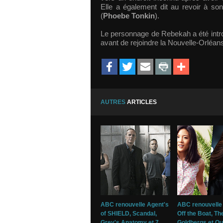
Elle a également dit au revoir à so
(
Phoebe Tonkin
).
Le personnage de Rebekah a été intro
avant de rejoindre la Nouvelle-Orléans
AUTRES
ARTICLES
ABC renouvelle Agent's
ABC renouvelle
of SHIELD, Scandal,
Off the Boat, Th
Grey's Anatomy et 7
Goldbergs et Qu