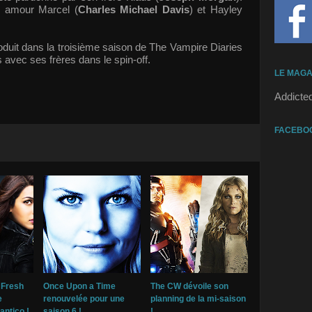
n amour Marcel (
Charles Michael Davis
) et Hayley
duit dans la troisième saison de The Vampire Diaries
 avec ses frères dans le spin-off.
LE MAGA
Addicte
FACEBO
 Fresh
Once Upon a Time
The CW dévoile son
e
renouvelée pour une
planning de la mi-saison
antico !
saison 6 !
!