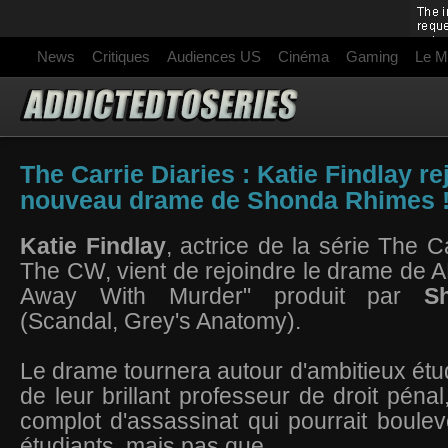
News
Critiques
Audiences US
Cinéma
Gaming
Le M
The Carrie Diaries : Katie Findlay rej
nouveau drame de Shonda Rhimes 
Katie Findlay
, actrice de la série The C
The CW, vient de rejoindre le drame de 
Away With Murder" produit par
S
(Scandal, Grey's Anatomy).
Le drame tournera autour d'ambitieux étud
de leur brillant professeur de droit péna
complot d'assassinat qui pourrait boulev
étudiants, mais pas que.