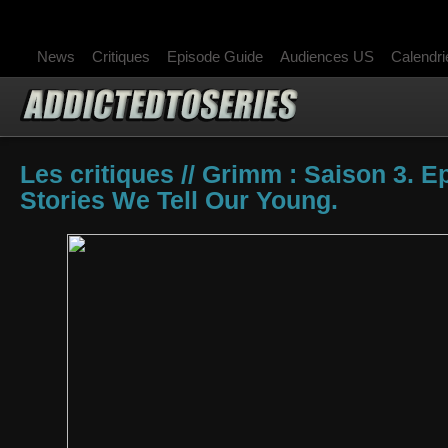
News
Critiques
Episode Guide
Audiences US
Calendri
Les critiques // Grimm : Saison 3. E
Stories We Tell Our Young.