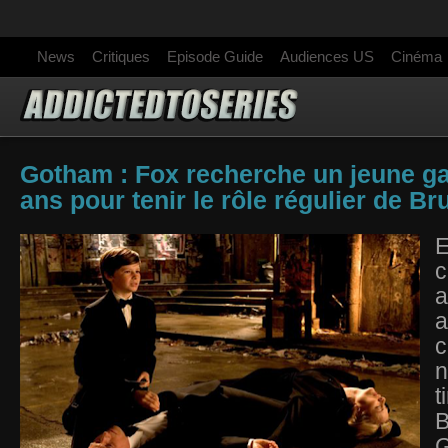
News
Critiques
Episode Guide
Audiences US
Cinéma
Gotham : Fox recherche un jeune g
ans pour tenir le rôle régulier de B
E
c
a
c
n
t
B