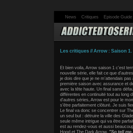
News
Critiques
Episode Guide
Les critiques // Arrow : Saison 1
Et bien voila, Arrow saison 1 c'est te
nouvelle série, elle fait ce que d'autre
je dois dire que je ne m'attendais pas
première saison avec assurance et dés
avec la tête haute. Un final sans défa
différentes en continuité tout au long
d'autres séries, Arrow est pour le mo
s’être parfaitement clôturé. Je suis fi
Le final va donc se concentrer sur The
un seul but : détruire la ville des Gl
seule même intrigue qui va être parf
est au rendez-vous et aussi beaucou
Hood et The Dark Arrow.
"So tell me,