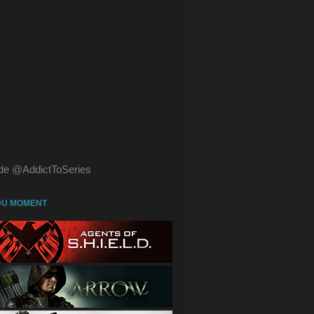
de @AddictToSeries
DU MOMENT