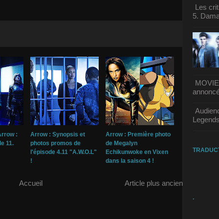
Les cri
5. Dama
MOVIE |
annoncée
Audienc
Legends
Arrow :
Arrow : Synopsis et
Arrow : Première photo
e 11.
photos promos de
de Megalyn
TRADUC
l'épisode 4.11 "A.W.O.L"
Echikunwoke en Vixen
!
dans la saison 4 !
Accueil
Article plus ancien
.