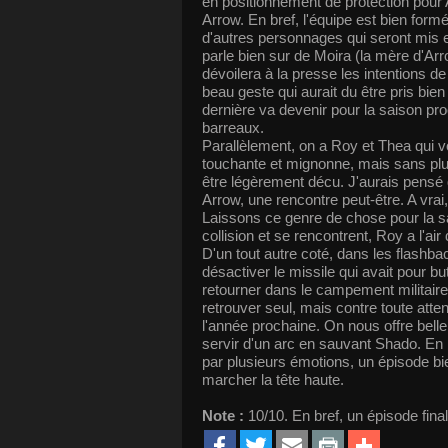
en positionnement de protection pour 
Arrow. En bref, l'équipe est bien formé
d'autres personnages qui seront mis e
parle bien sur de Moira (la mère d'Ar
dévoilera à la presse les intentions de
beau geste qui aurait du être pris b
dernière va devenir pour la saison pro
barreaux.
Parallèlement, on a Roy et Thea qui v
touchante et mignonne, mais sans plus.
être légèrement décu. J'aurais pensé q
Arrow, une rencontre peut-être. A vrai,
Laissons ce genre de chose pour la sa
collision et se rencontrent, Roy a l'air
D'un tout autre coté, dans les flashbac
désactiver le missile qui avait pour b
retourner dans le campement militaire 
retrouver seul, mais contre toute atte
l'année prochaine. On nous offre bell
servir d'un arc en sauvant Shado. En 
par plusieurs émotions, un épisode bi
marcher la tête haute.
Note :
10/10. En bref, un épisode final