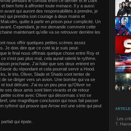
Arrow pendant le combat entre ce dernier et le Dark
 et bien forte à affronter toute menace. Il y a aussi
n avant qui auront des responsabilités à prendre, je
row) qui prendra son courage à deux mains et
 Malcolm, quitte à partir en prison pour complicité. Un
ien avant. Cependant, je me demande comment cette
chaine maintenant qu'elle va se retrouver derrière les
ont nous offrir quelques petites scènes assez
 Je dois dire que ce coté la je suis peut-
ue le final nous offrirais quelque chose entre Roy et
 ce n'est pas plus mal, cela aurait ralenti le rythme.
ison prochaine. J'ai hâte que ses deux entrent en
 d'avoir du répondant et cela pourrait servir a Hood.
ks, le trio, Oliver, Slade et Shado vont tenter de
ut de se diriger vers un avion. Une bombe qui va se
et tout détruire. J'ai eu un peu peur qu'Oliver se
nte ses deux amis sont bien vivants et de retour
e petite scène avec Oliver qui désormais s'est se
bref, une magnifique conclusion qui nous fait passer
en rythmé qui prouve que Arrow est une série qui peut
ARTICLE
Les cri
 parfait qui épate.
7. Havo