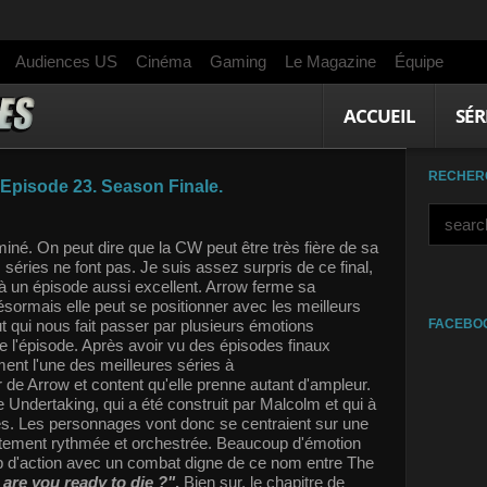
Audiences US
Cinéma
Gaming
Le Magazine
Équipe
ACCUEIL
SÉR
RECHER
. Episode 23. Season Finale.
rminé. On peut dire que la CW peut être très fière de sa
s séries ne font pas. Je suis assez surpris de ce final,
 à un épisode aussi excellent. Arrow ferme sa
ormais elle peut se positionner avec les meilleurs
ut qui nous fait passer par plusieurs émotions
FACEBO
 de l'épisode. Après avoir vu des épisodes finaux
ment l'une des meilleures séries à
er de Arrow et content qu'elle prenne autant d'ampleur.
 Undertaking, qui a été construit par Malcolm et qui à
ades. Les personnages vont donc se centraient sur une
aitement rythmée et orchestrée. Beaucoup d'émotion
p d'action avec un combat digne de ce nom entre The
 are you ready to die ?"
.
Bien sur, le chapitre de