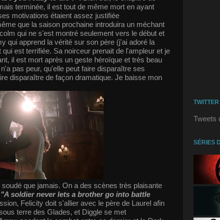
is terminée, il est tout de même mort en ayant
ses motivations étaient assez justifiée
même que la saison prochaine introduira un méchant
colm qui ne s'est montré seulement vers le début et
 qui apprend la vérité sur son père (j'ai adoré la
qui est terrifiée. Sa noirceur prenait de l'ampleur et je
ant, il est mort après un geste héroïque et très beau
n'a pas peur, qu'elle peut faire disparaître ses
aire disparaître de façon dramatique. Je baisse mon
.
TWITTER
Tweets 
SÉRIES 
s soudé que jamais. On a des scènes très plaisante
.
"A soldier never lets a brother go into battle
n, Felicity doit s'allier avec le père de Laurel afin
sous terre des Glades, et Diggle se met